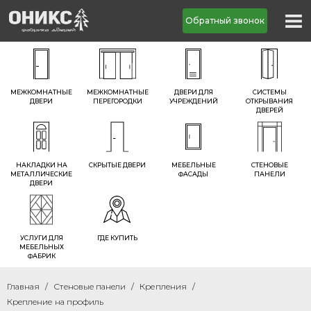
Обратный звонок
МЕЖКОМНАТНЫЕ
МЕЖКОМНАТНЫЕ
ДВЕРИ ДЛЯ
СИСТЕМЫ
ДВЕРИ
ПЕРЕГОРОДКИ
УЧРЕЖДЕНИЙ
ОТКРЫВАНИЯ
ДВЕРЕЙ
НАКЛАДКИ НА
СКРЫТЫЕ ДВЕРИ
МЕБЕЛЬНЫЕ
СТЕНОВЫЕ
МЕТАЛЛИЧЕСКИЕ
ФАСАДЫ
ПАНЕЛИ
ДВЕРИ
УСЛУГИ ДЛЯ
ГДЕ КУПИТЬ
МЕБЕЛЬНЫХ
ФАБРИК
Главная
Стеновые панели
Крепления
Крепление на профиль