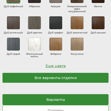
Дуб кофейный
Абрикос
Акация
Американский
Венге
орех
натуральный
Дуб античный
Дуб арктик
Дуб графит
Дуб золотистый
Дуб коньяк
Дуб седой
Жемчужный
Зебрано
Капучино
ясень
Еще цвета
Все варианты отделки
Варианты
Порталы