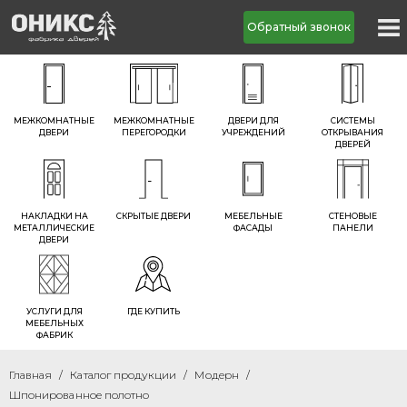
Обратный звонок
МЕЖКОМНАТНЫЕ
МЕЖКОМНАТНЫЕ
ДВЕРИ ДЛЯ
СИСТЕМЫ
ДВЕРИ
ПЕРЕГОРОДКИ
УЧРЕЖДЕНИЙ
ОТКРЫВАНИЯ
ДВЕРЕЙ
НАКЛАДКИ НА
СКРЫТЫЕ ДВЕРИ
МЕБЕЛЬНЫЕ
СТЕНОВЫЕ
МЕТАЛЛИЧЕСКИЕ
ФАСАДЫ
ПАНЕЛИ
ДВЕРИ
УСЛУГИ ДЛЯ
ГДЕ КУПИТЬ
МЕБЕЛЬНЫХ
ФАБРИК
Главная
Каталог продукции
Модерн
Шпонированное полотно