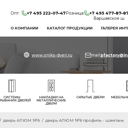
Опт:
+7 495 222–07–47
Розница:
+7 495 477–87–8
Варшавское ш.
О КОМПАНИИ
КАТАЛОГ ПРОДУКЦИИ
ГАЛЕРЕЯ ИНТ
www.oniks-dveri.ru
mail:
pfactory@in
СИСТЕМЫ
НАКЛАДКИ НА
СКРЫТЫЕ ДВЕРИ
МЕБЕЛЬН
РЫВАНИЯ ДВЕРЕЙ
МЕТАЛЛИЧЕСКИЕ
ДВЕРИ
дверь АЛЮМ №6
дверь АЛЮМ №6 профиль - шампань