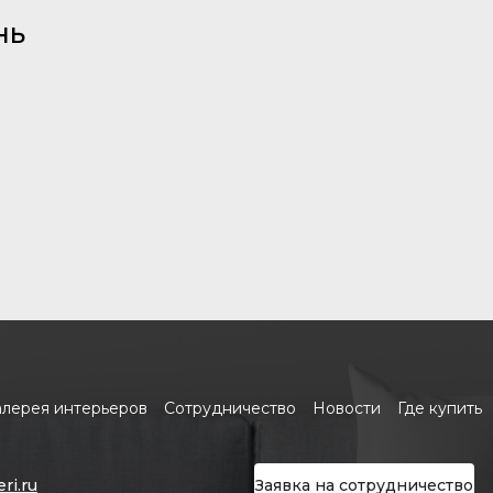
нь
алерея интерьеров
Сотрудничество
Новости
Где купить
ri.ru
Заявка на сотрудничество