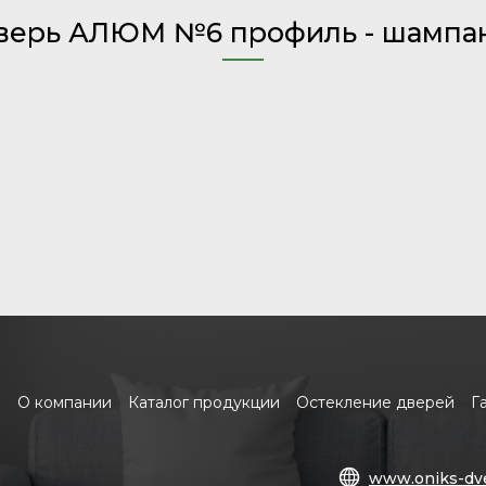
верь АЛЮМ №6 профиль - шампа
О компании
Каталог продукции
Остекление дверей
Г
www.oniks-dve